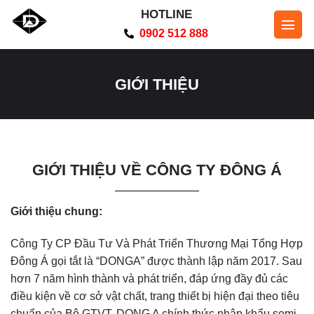
Bỏ
HOTLINE
qua
0902 512 888
nội
dung
GIỚI THIỆU
GIỚI THIỆU VỀ CÔNG TY ĐÔNG Á
Giới thiệu chung:
Công Ty CP Đầu Tư Và Phát Triển Thương Mại Tổng Hợp
Đông Á gọi tắt là “DONGA” được thành lập năm 2017. Sau
hơn 7 năm hình thành và phát triển, đáp ứng đầy đủ các
điều kiện về cơ sở vật chất, trang thiết bị hiện đại theo tiêu
chuẩn của Bộ GTVT, DONG A chính thức nhập khẩu semi-