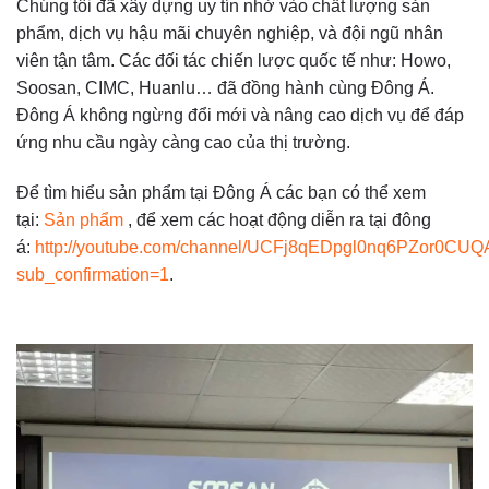
Chúng tôi đã xây dựng uy tín nhờ vào chất lượng sản
phẩm, dịch vụ hậu mãi chuyên nghiệp, và đội ngũ nhân
viên tận tâm. Các đối tác chiến lược quốc tế như: Howo,
Soosan, CIMC, Huanlu… đã đồng hành cùng Đông Á.
Đông Á không ngừng đổi mới và nâng cao dịch vụ để đáp
ứng nhu cầu ngày càng cao của thị trường.
Để tìm hiểu sản phẩm tại Đông Á các bạn có thể xem
tại:
Sản phẩm
, để xem các hoạt động diễn ra tại đông
á:
http://youtube.com/channel/UCFj8qEDpgl0nq6PZor0CUQ
sub_confirmation=1
.