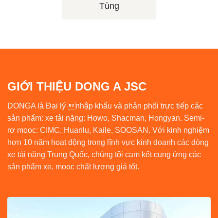
Tùng
GIỚI THIỆU DONG A JSC
DONGA là Đại lý nhập khẩu và phân phối trực tiếp các
sản phẩm: xe tải nặng: Howo, Shacman, Hongyan. Semi-
rơ mooc: CIMC, Huanlu, Kaile, SOOSAN. Với kinh nghiệm
hơn 10 năm hoạt động trong lĩnh vực kinh doanh các dòng
xe tải nặng Trung Quốc, chúng tôi cam kết cung ứng các
sản phẩm xe, mooc chất lượng giá tốt.