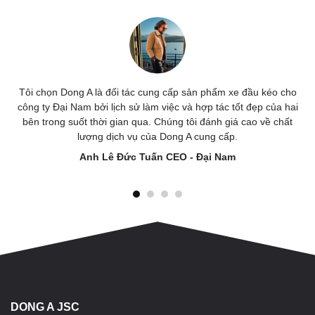
Sản phẩm đầu kéo Sitrak trên thị trường đều cùng một nhà máy
cung cấp, chất lượng đồng đều với nhau. Điều tôi ấn tượng là
"Dong a" luôn có sự cá nhân hoá cho sản phẩm mà mình cung
cấp cùng với tiến độ giao hàng miễn và dịch vụ sau bán hàng
miễn chê.
Mrs Diệu Linh - CEO Logistic KL
DONG A JSC